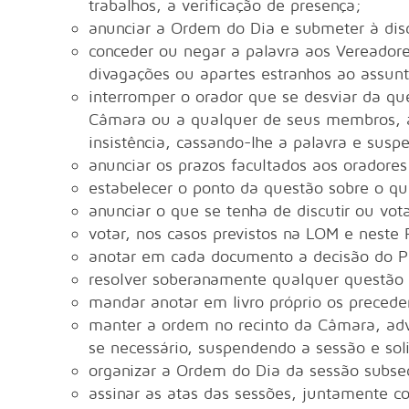
trabalhos, a verificação de presença;
anunciar a Ordem do Dia e submeter à dis
conceder ou negar a palavra aos Vereador
divagações ou apartes estranhos ao assun
interromper o orador que se desviar da qu
Câmara ou a qualquer de seus membros, 
insistência, cassando-lhe a palavra e susp
anunciar os prazos facultados aos oradore
estabelecer o ponto da questão sobre o qu
anunciar o que se tenha de discutir ou vot
votar, nos casos previstos na LOM e neste
anotar em cada documento a decisão do P
resolver soberanamente qualquer questão
mandar anotar em livro próprio os precede
manter a ordem no recinto da Câmara, adve
se necessário, suspendendo a sessão e soli
organizar a Ordem do Dia da sessão subs
assinar as atas das sessões, juntamente co