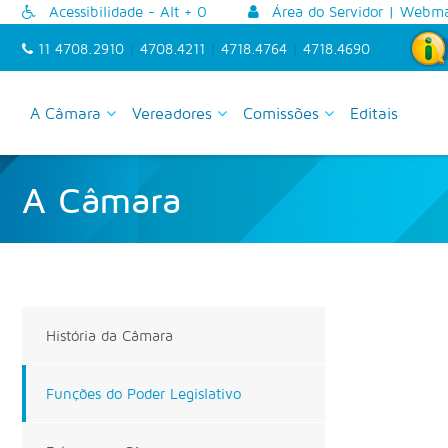
Acessibilidade - Alt + 0
Área do Servidor
|
Webma
11 4708.2910
|
4708.4211
|
4718.4764
|
4718.4690
A Câmara
Vereadores
Comissões
Editais
A Câmara
História da Câmara
Funções do Poder Legislativo