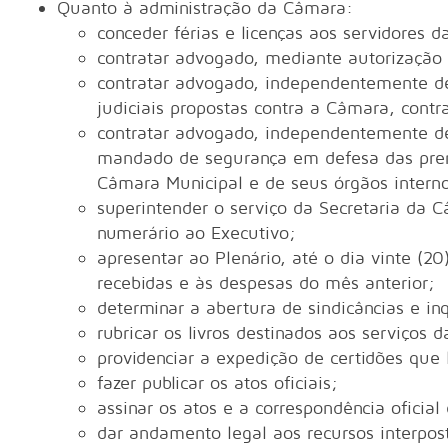
Quanto à administração da Câmara:
conceder férias e licenças aos servidores 
contratar advogado, mediante autorização d
contratar advogado, independentemente de
judiciais propostas contra a Câmara, cont
contratar advogado, independentemente de
mandado de segurança em defesa das prerro
Câmara Municipal e de seus órgãos intern
superintender o serviço da Secretaria da C
numerário ao Executivo;
apresentar ao Plenário, até o dia vinte (20
recebidas e às despesas do mês anterior;
determinar a abertura de sindicâncias e inq
rubricar os livros destinados aos serviços
providenciar a expedição de certidões que 
fazer publicar os atos oficiais;
assinar os atos e a correspondência oficia
dar andamento legal aos recursos interpo