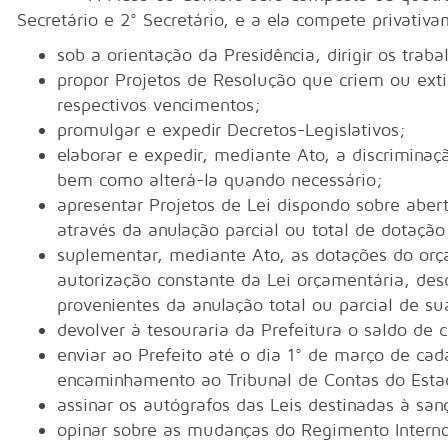
Secretário e 2° Secretário, e a ela compete privativ
sob a orientação da Presidência, dirigir os trab
propor Projetos de Resolução que criem ou ex
respectivos vencimentos;
promulgar e expedir Decretos-Legislativos;
elaborar e expedir, mediante Ato, a discrimina
bem como alterá-la quando necessário;
apresentar Projetos de Lei dispondo sobre aber
através da anulação parcial ou total de dotaçã
suplementar, mediante Ato, as dotações do or
autorização constante da Lei orçamentária, de
provenientes da anulação total ou parcial de s
devolver à tesouraria da Prefeitura o saldo de 
enviar ao Prefeito até o dia 1° de março de cada
encaminhamento ao Tribunal de Contas do Esta
assinar os autógrafos das Leis destinadas à sa
opinar sobre as mudanças do Regimento Intern