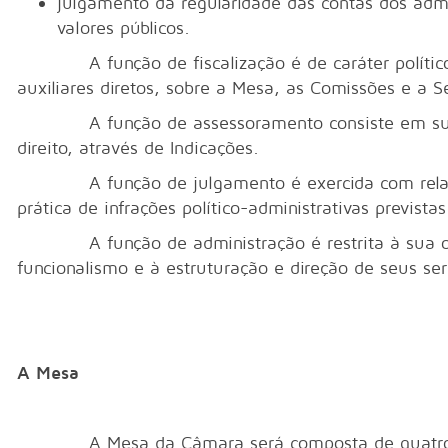
julgamento da regularidade das contas dos adm
valores públicos.
A função de fiscalização é de caráter político-ad
auxiliares diretos, sobre a Mesa, as Comissões e a 
A função de assessoramento consiste em sugeri
direito, através de Indicações.
A função de julgamento é exercida com relação a
prática de infrações político-administrativas prevista
A função de administração é restrita à sua org
funcionalismo e à estruturação e direção de seus serv
A Mesa
A Mesa da Câmara será composta de quatro mem