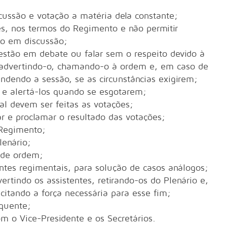
cussão e votação a matéria dela constante;
es, nos termos do Regimento e não permitir
to em discussão;
estão em debate ou falar sem o respeito devido à
advertindo-o, chamando-o à ordem e, em caso de
endendo a sessão, se as circunstâncias exigirem;
s e alertá-los quando se esgotarem;
al devem ser feitas as votações;
ar e proclamar o resultado das votações;
 Regimento;
lenário;
 de ordem;
ntes regimentais, para solução de casos análogos;
rtindo os assistentes, retirando-os do Plenário e,
citando a força necessária para esse fim;
equente;
m o Vice-Presidente e os Secretários.